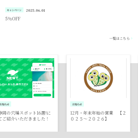
2025.06.01
キャンペーン
5％OFF
一覧はこちら
お知らせ
キャンペーン
ト16選!に
12月・年末年始の営業 【２
5％OFF
きました！
０２５〜２０２６】